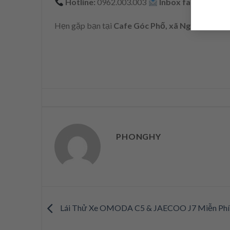
Hotline:
0962.003.003
Inbox fanpage
để đ
Hẹn gặp bạn tại
Cafe Góc Phố, xã Nghi Đức, TP
PHONGHY
Lái Thử Xe OMODA C5 & JAECOO J7 Miễn Phí 