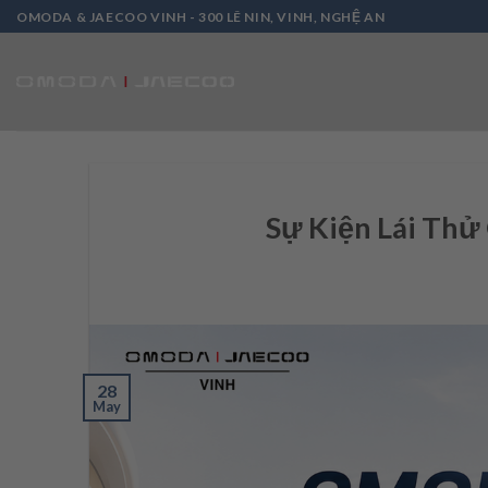
Skip
OMODA & JAECOO VINH - 300 LÊ NIN, VINH, NGHỆ AN
to
content
Sự Kiện Lái Th
28
May