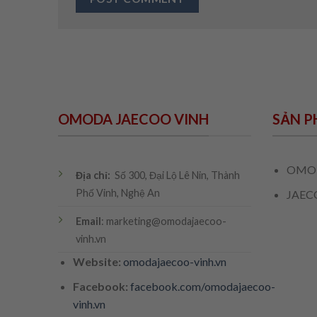
OMODA JAECOO VINH
SẢN P
OMO
Địa chỉ:
Số 300, Đại Lộ Lê Nin, Thành
Phố Vinh, Nghệ An
JAEC
Email
: marketing@omodajaecoo-
vinh.vn
Website:
omodajaecoo-vinh.vn
Facebook:
facebook.com/omodajaecoo-
vinh.vn