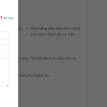
ỆT
xe sau
 cuối tuần
tại
Quà tặng hấp dẫn
dành riêng
hố ấn tượng
cho khách tham gia sự kiện
gồi sau vô-lăng. Chỉ một lần trực tiếp cầm lái,
 vậy.
 đại lý chính hãng tại Nghệ An.