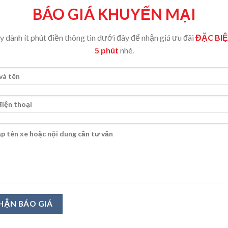
​BÁO GIÁ KHUYẾN MẠI
am Gia?
ến với chương trình tại Cafe Góc Phố, bạn sẽ được:
 dành ít phút điền thông tin dưới đây để nhận giá ưu đãi
ĐẶC BI
5 phút
nhé.
ấn trực tiếp
về thông số kỹ thuật,
Check-in cafe thư giãn
 sách giá và ưu đãi hấp dẫn mới nhất
không gian Cafe Góc P
Chỉ Đọc Review?
 kỹ thuật cũng không thể thay thế được cảm giác thực tế khi bạn n
được đông đảo khách hàng tại Việt Nam đón nhận nhiệt tình đến
ỏi cho đội ngũ tư vấn chuyên nghiệp của
OMODA JAECOO Vinh
–
 Nay
m trực tiếp hai mẫu SUV thế hệ mới ngay tại TP Vinh!