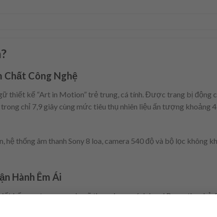
n?
m Chất Công Nghệ
thiết kế “Art in Motion” trẻ trung, cá tính. Được trang bị động 
trong chỉ 7,9 giây cùng mức tiêu thụ nhiên liệu ấn tượng khoản
àn, hệ thống âm thanh Sony 8 loa, camera 540 độ và bộ lọc không k
ận Hành Êm Ái
t kế sang trọng, mạnh mẽ theo phong cách Land Rover thu nhỏ. Sở 
ọn lý tưởng cho những ai tìm kiếm sự kết hợp hoàn hảo giữa sức mạ