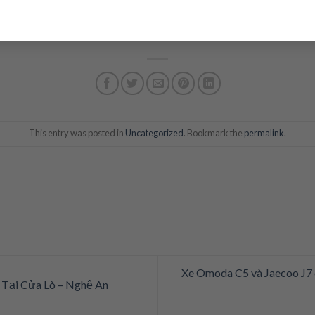
ăng ký giữ suất trải nghiệm
 Vinh
vào
Thứ 7 ngày 30/05/2026
!
This entry was posted in
Uncategorized
. Bookmark the
permalink
.
Xe Omoda C5 và Jaecoo J7 
Tại Cửa Lò – Nghệ An