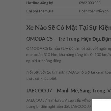
Hotline đăng ký
0962.003.003
Chi phí tham gia
Hoàn toàn miễn phí
Xe Nào Sẽ Có Mặt Tại Sự Kiệ
OMODA C5 – Trẻ Trung, Hiện Đại, Đậ
OMODA C5 là mẫu SUV đô thị nổi bật với ngôn ngữ 
men xoắn 310 Nm, khả năng tăng tốc 0–100 km/h 
người trẻ năng động.
Nổi bật với 16 tính năng ADAS hỗ trợ lái xe an to
thực sự khác biệt.
JAECOO J7 – Mạnh Mẽ, Sang Trọng, V
JAECOO J7 là mẫu SUV cao cấp với phong cách thiế
trang bị tiện nghi hiện đại, JAECOO J7 là lựa ch