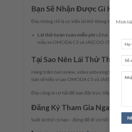
Bạn Sẽ Nhận Được Gì Khi Th
Đây không chỉ là sự kiện lái thử thông thường – đ
Mình hãy
Lái thử hoàn toàn miễn phí
cả hai
Tư v
mẫu xe OMODA C5 và JAECOO J7
chính
Tại Sao Nên Lái Thử Thay Vì 
Hàng trăm bài review, video unboxing hay thông số
bạn sẽ hiểu vì sao OMODA C5 và JAECOO J7 đang 
Đây cũng là cơ hội để bạn đặt trực tiếp mọi câu h
Đăng Ký Tham Gia Ngay Hôm
Suất lái thử có hạn – đừng để lỡ cơ hội trải nghiệ