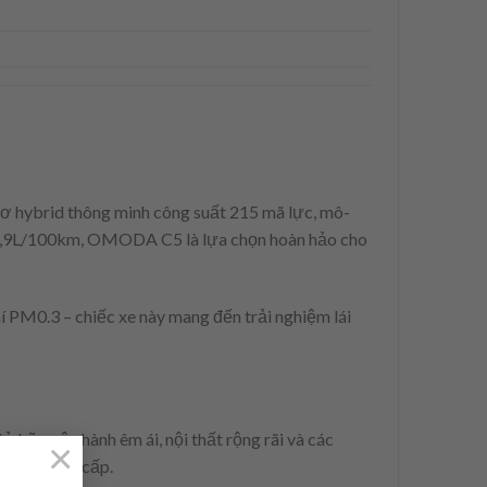
cơ hybrid thông minh công suất 215 mã lực, mô-
g 4,9L/100km, OMODA C5 là lựa chọn hoàn hảo cho
hí PM0.3 – chiếc xe này mang đến trải nghiệm lái
hữu vận hành êm ái, nội thất rộng rãi và các
×
nh và đẳng cấp.