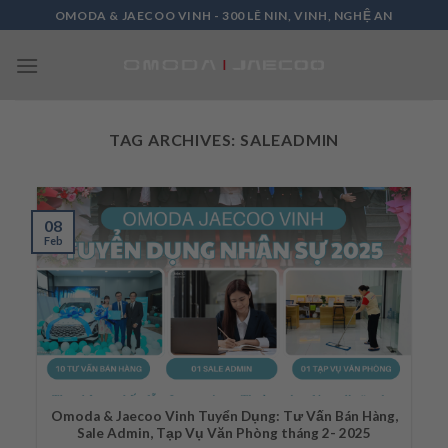
Skip
OMODA & JAECOO VINH - 300 LÊ NIN, VINH, NGHỆ AN
to
content
TAG ARCHIVES:
SALEADMIN
08
Feb
Omoda & Jaecoo Vinh Tuyển Dụng: Tư Vấn Bán Hàng,
Sale Admin, Tạp Vụ Văn Phòng tháng 2- 2025