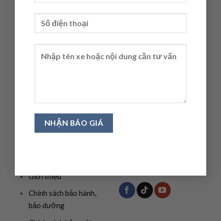
Website:
omodajaecoo-
vinh.vn
Facebook:
facebook.com/omodajaecoo-
vinh.vn
Giờ làm việc:
Từ 7h30
a.m - 5h p.m ( Từ T2 -
T7, Chủ nhật nghỉ )
CHÍNH SÁCH
THEO DÕI CHÚNG
TÔI
Giới thiệu
Chính sách bảo hành,
bảo dưỡng